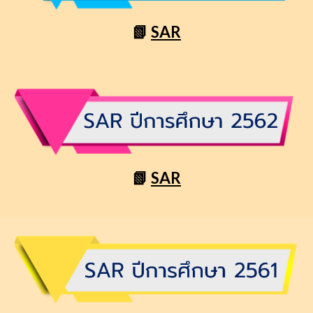
📗
SAR
📗
SAR