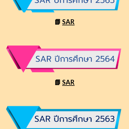
📗
SAR
📗
SAR