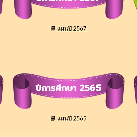
📘
แผนปี 256
7
📘
แผนปี 256
5